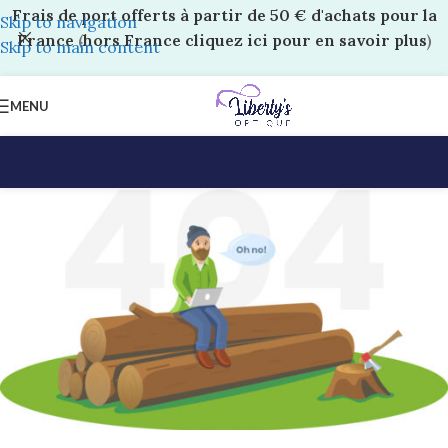
Frais de port offerts à partir de 50 € d'achats pour la
Skip to navigation
France
(
hors France cliquez ici pour en savoir plus
)
Skip to main content
MENU