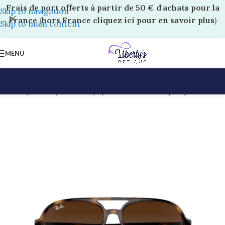
Frais de port offerts à partir de 50 € d'achats pour la
Skip to navigation
France
(
hors France cliquez ici pour en savoir plus
)
Skip to main content
MENU
Accueil
/
Boutique Liberty’s
/
Solaires Adultes
/
Ray-Ban