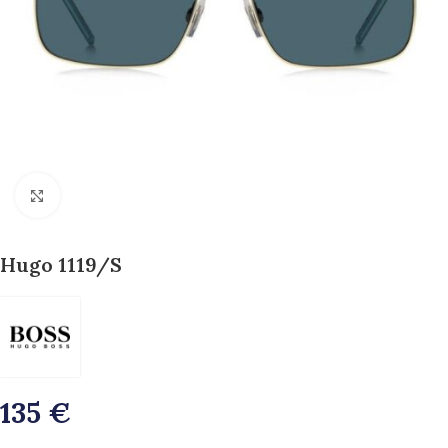
>>Zoom<<
Hugo 1119/S
135
€