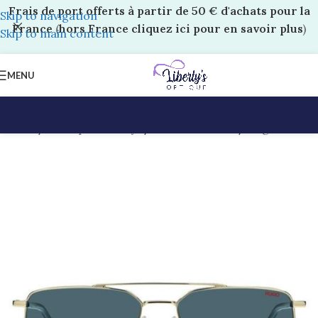
Frais de port offerts à partir de 50 € d'achats pour la
Skip to navigation
France
(
hors France cliquez ici pour en savoir plus
)
Skip to main content
MENU
Accueil
/
Boutique Liberty’s
/
Solaires Adultes
/
Hugo Boss