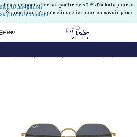
Frais de port offerts à partir de 50 € d'achats pour la
Skip to navigation
France
(
hors France cliquez ici pour en savoir plus
)
Skip to main content
MENU
Accueil
/
Boutique Liberty’s
/
Solaires Adultes
/
Ray-Ban