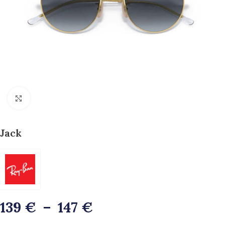
>>Zoom<<
Jack
139
€
–
147
€