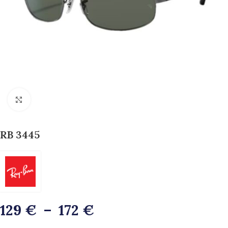
>>Zoom<<
RB 3445
129
€
–
172
€