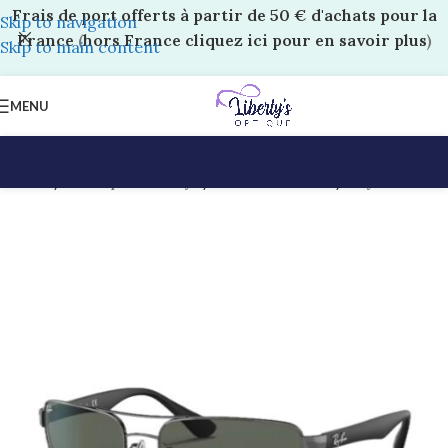
Frais de port offerts à partir de 50 € d'achats pour la
Skip to navigation
France
(
hors France cliquez ici pour en savoir plus
)
Skip to main content
MENU
Accueil
/
Boutique Liberty’s
/
Solaires Adultes
/
Ray-Ban