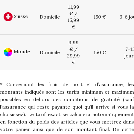
11,99
€ /
Suisse
Domicile
150 €
3-6 jo
15,99
€
9,99
€ /
7-1
Monde
Domicile
150 €
29,99
jour
€
* Concernant les frais de port et d’assurance, les
montants indiqués sont les tarifs minimum et maximum
possibles en dehors des conditions de gratuité (sauf
l’assurance qui reste payante quoi qu’il arrive si vous la
choisissez). Le tarif exact se calculera automatiquement
en fonction du poids des articles que vous mettrez dans
votre panier ainsi que de son montant final. De cette