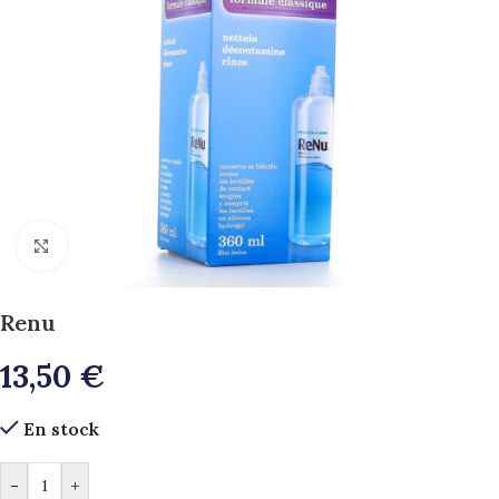
>>Zoom<<
Renu
13,50
€
En stock
Alternative:
-
+