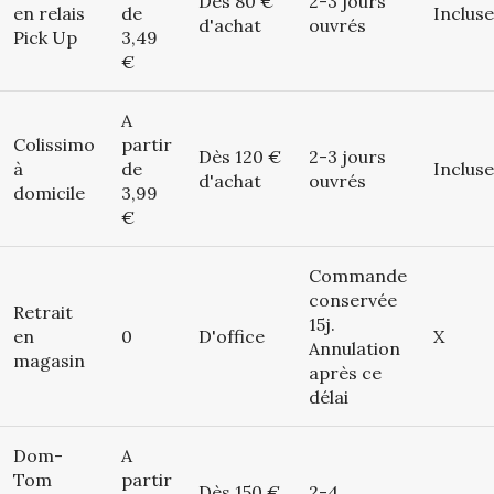
Dès 80 €
2-3 jours
en relais
de
Incluse
d'achat
ouvrés
Pick Up
3,49
€
A
Colissimo
partir
Dès 120 €
2-3 jours
à
de
Incluse
d'achat
ouvrés
domicile
3,99
€
Commande
conservée
Retrait
15j.
en
0
D'office
X
Annulation
magasin
après ce
délai
Dom-
A
Tom
partir
Dès 150 €
2-4