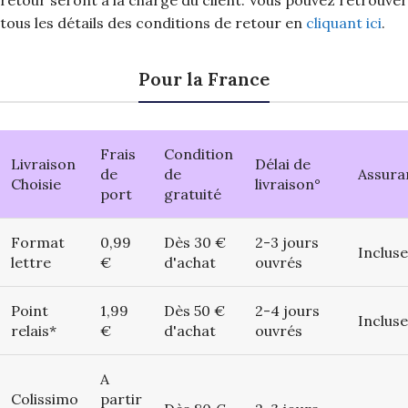
retour seront à la charge du client. Vous pouvez retrouver
tous les détails des conditions de retour en
cliquant ici
.
Pour la France
Frais
Condition
Livraison
Délai de
de
de
Assura
Choisie
livraison°
port
gratuité
Format
0,99
Dès 30 €
2-3 jours
Incluse
lettre
€
d'achat
ouvrés
Point
1,99
Dès 50 €
2-4 jours
Incluse
relais*
€
d'achat
ouvrés
A
Colissimo
partir