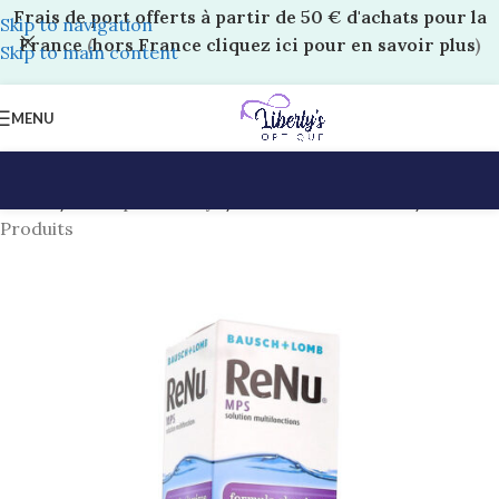
Frais de port offerts à partir de 50 € d'achats pour la
Skip to navigation
France
(
hors France cliquez ici pour en savoir plus
)
Skip to main content
MENU
Accueil
/
Boutique Liberty’s
/
Lentilles et solutions
/
Produits