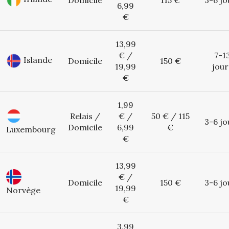
Domicile
115 €
3-6 jo
6,99
€
13,99
€ /
7-1
Islande
Domicile
150 €
19,99
jour
€
1,99
Relais /
€ /
50 € / 115
3-6 jo
Domicile
6,99
€
Luxembourg
€
13,99
€ /
Domicile
150 €
3-6 jo
19,99
Norvège
€
3,99