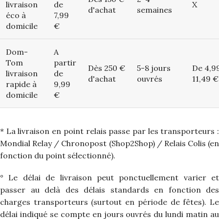
livraison
de
X
d'achat
semaines
éco à
7,99
domicile
€
Dom-
A
Tom
partir
Dès 250 €
5-8 jours
De 4,9
livraison
de
d'achat
ouvrés
11,49 €
rapide à
9,99
domicile
€
* La livraison en point relais passe par les transporteurs :
Mondial Relay / Chronopost (Shop2Shop) / Relais Colis (en
fonction du point sélectionné).
° Le délai de livraison peut ponctuellement varier et
passer au delà des délais standards en fonction des
charges transporteurs (surtout en période de fêtes). Le
délai indiqué se compte en jours ouvrés du lundi matin au