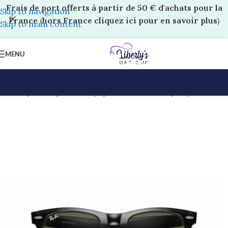
Frais de port offerts à partir de 50 € d'achats pour la
Skip to navigation
France
(
hors France cliquez ici pour en savoir plus
)
Skip to main content
MENU
Accueil
/
Boutique Liberty’s
/
Solaires Adultes
/
Ray-Ban