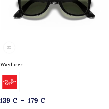
>>Zoom<<
Wayfarer
139
€
–
179
€