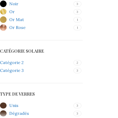
Noir
3
Or
3
Or Mat
1
Or Rose
1
CATÉGORIE SOLAIRE
Catégorie 2
2
Catégorie 3
3
TYPE DE VERRES
Unis
3
Dégradés
3