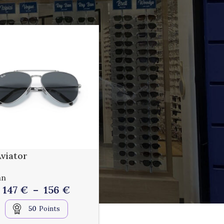
viator
an
147
€
–
156
€
50
Points