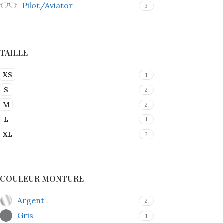
Pilot/Aviator
3
TAILLE
XS
1
S
2
M
2
L
1
XL
2
COULEUR MONTURE
Argent
2
Gris
1