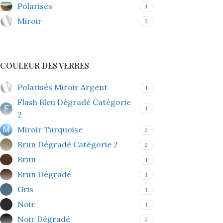
Polarisés
1
Miroir
3
COULEUR DES VERRES
Polarisés Miroir Argent
1
Flash Bleu Dégradé Catégorie
1
2
Miroir Turquoise
2
Brun Dégradé Catégorie 2
2
Brun
1
Brun Dégradé
1
Gris
1
Noir
1
Noir Dégradé
2