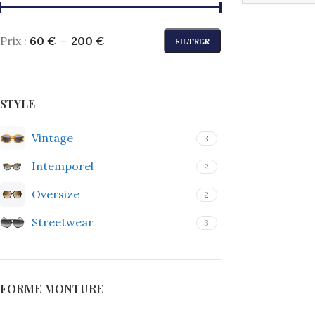
Prix :
60 €
—
200 €
FILTRER
STYLE
Vintage
3
Intemporel
2
Oversize
2
Streetwear
3
FORME MONTURE