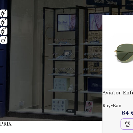
GENRE
Accueil
/
Bouti
Unisexe Adulte
2
Unisexe Ado
1
Unisexe Enfant
1
Garçon
1
AGE
Adulte
2
Pré-Ado 10-13 ans
2
Aviator Enf
Enfant 5-10 ans
1
Ray-Ban
64
PRIX