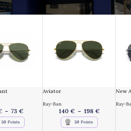
que Liberty’s
/
Produits identifiés “aviator”
ant
Aviator
New A
Ray-Ban
Ray-B
€
–
73
€
140
€
–
198
€
50
Points
50
Points