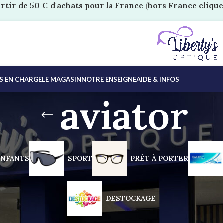
artir de 50 € d'achats pour la France
(
hors France clique
ES EN CHARGE
LE MAGASIN
NOTRE ENSEIGNE
AIDE & INFOS
aviator
ENFANTS
SPORT
PRÊT À PORTER
DESTOCKAGE