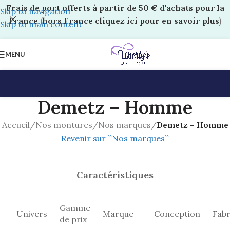
Frais de port offerts à partir de 50 € d'achats pour la
Skip to navigation
France
(
hors France cliquez ici pour en savoir plus
)
Skip to main content
MENU
Demetz – Homme
Accueil
/
Nos montures
/
Nos marques
/
Demetz – Homme
Revenir sur ``Nos marques``
Caractéristiques
Gamme
Univers
Marque
Conception
Fabr
de prix