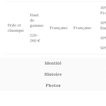
30
Fr
Haut
de
10
Style et
gamme
Française
Française
Eu
classique
220-
10
260 €
50
Identité
Histoire
Photos