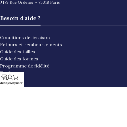
179 Rue Ordener - 75018 Paris
Besoin d'aide ?
Conditions de livraison
Retours et remboursements
Guide des tailles
Guide des formes
Programme de fidélité
F.A.Q
outique
Mon compte
Panier
Informations
Contact
Mentions légales
Politique de cookies