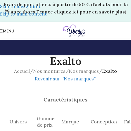
Frais de port offerts à partir de 50 € d'achats pour la
Skip to navigation
France
(
hors France cliquez ici pour en savoir plus
)
Skip to main content
MENU
Exalto
Accueil
/
Nos montures
/
Nos marques
/
Exalto
Revenir sur ``Nos marques``
Caractéristiques
Gamme
Univers
Marque
Conception
Fab
de prix