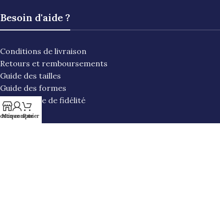
Besoin d'aide ?
Conditions de livraison
Retours et remboursements
Guide des tailles
Guide des formes
Programme de fidélité
F.A.Q
outique
Mon compte
Panier
Informations
Contact
Mentions légales
Politique de cookies
Politique de confidentialité