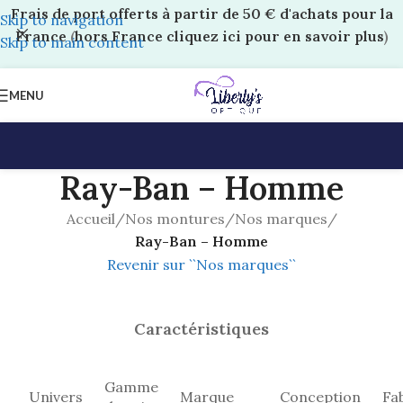
Frais de port offerts à partir de 50 € d'achats pour la
Skip to navigation
France
(
hors France cliquez ici pour en savoir plus
)
Skip to main content
MENU
Ray-Ban – Homme
Accueil
/
Nos montures
/
Nos marques
/
Ray-Ban – Homme
Revenir sur ``Nos marques``
Caractéristiques
Gamme
Univers
Marque
Conception
Fa