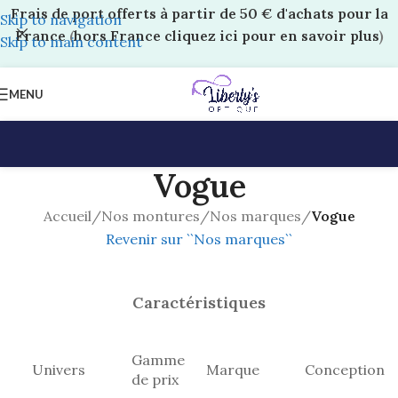
Frais de port offerts à partir de 50 € d'achats pour la
Skip to navigation
France
(
hors France cliquez ici pour en savoir plus
)
Skip to main content
MENU
Vogue
Accueil
/
Nos montures
/
Nos marques
/
Vogue
Revenir sur ``Nos marques``
Caractéristiques
Gamme
Univers
Marque
Conception
de prix