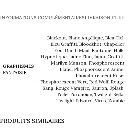
INFORMATIONS COMPLÉMENTAIRES
LIVRAISON ET RE
Blackout
,
Blanc Angélique
,
Bleu Ciel
,
Bleu Graffiti
,
Bloodshot
,
Chapelier
Fou
,
Darth Maul
,
Fantôme
,
Hulk
,
Hypnotique
,
Jaune Fluo
,
Jaune Graffiti
,
Marilyn Manson
,
Phosphorescent
GRAPHISMES
Blanc
,
Phosphorescent Jaune
,
FANTAISIE
Phosphorescent Rose
,
Phosphorescent Vert
,
Red Wolf
,
Rouge
Sang
,
Rouge Vampire
,
Sauron
,
Splash
,
Toile
,
Turquoise
,
Twilight Bella
,
Twilight Edward
,
Virus
,
Zombie
PRODUITS SIMILAIRES