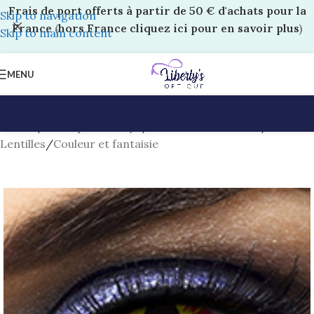
Frais de port offerts à partir de 50 € d'achats pour la
Skip to navigation
France
(
hors France cliquez ici pour en savoir plus
)
Skip to main content
MENU
Accueil
/
Boutique Liberty’s
/
Lentilles et solutions
/
Lentilles
/
Couleur et fantaisie