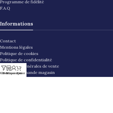
Programme de fidélité
F.A.Q
Informations
Contact
Mentions légales
Politique de cookies
Politique de confidentialité
Conditions générales de vente
Suivi de commande magasin
Filtres
Boutique
Mon compte
Panier
Suivi de commande en ligne
LIBERTY'S OPTIQUE
2023 CREE PAR
LIBERTY'S OPTIQUE
.
L'opticien nouvelle génération.
En poursuivant votre navigation, vous acceptez