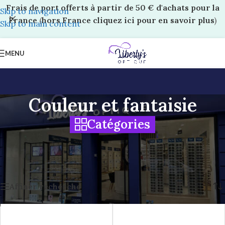
Frais de port offerts à partir de 50 € d'achats pour la
Skip to navigation
France
(
hors France cliquez ici pour en savoir plus
)
Skip to main content
MENU
Couleur et fantaisie
Catégories
Accueil
/
Boutique Liberty’s
/
Lentilles et solutions
/
Lentilles
/
Couleur et fantaisie
5 résultats affichés
Affiner recherche