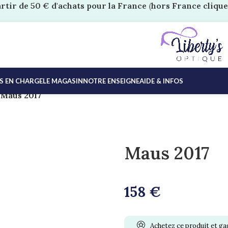
artir de 50 € d'achats pour la France
(
hors France clique
ES EN CHARGE
LE MAGASIN
NOTRE ENSEIGNE
AIDE & INFOS
/
Maus 2017
Maus 2017
158
€
Achetez ce produit et g