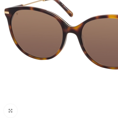
>>Zoom<<