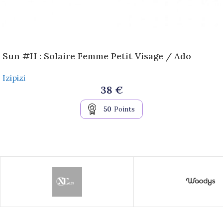
Sun #H : Solaire Femme Petit Visage / Ado
Izipizi
38
€
50
Points