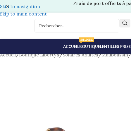
Frais de port offerts à p
Skip to navigation
Skip to main content
EN LIGNE
ACCUEIL
BOUTIQUE
LENTILLES PRIS
Accueil
/
Boutique Liberty’s
/
Solaires Adultes
/
Mauboussin