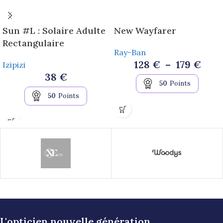
Sun #L : Solaire Adulte
New Wayfarer
Rectangulaire
Ray-Ban
128
€
–
179
€
Izipizi
38
€
50
Points
50
Points
L'opticien nouvelle génération