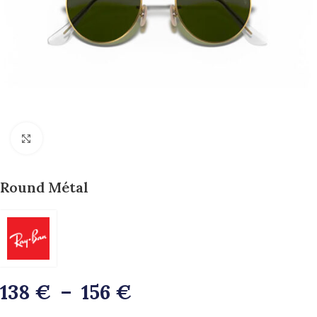
>>Zoom<<
Round Métal
138
€
–
156
€