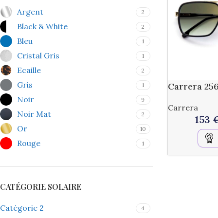
Argent
2
Black & White
2
Bleu
1
Cristal Gris
1
Ecaille
2
Gris
Carrera 25
1
Noir
9
Carrera
Noir Mat
2
153
Or
10
Rouge
1
CATÉGORIE SOLAIRE
Catégorie 2
4