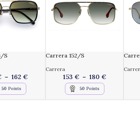
6/S
Carrera 152/S
Carre
Carrera
Carre
€
–
162
€
153
€
–
180
€
50
Points
50
Points