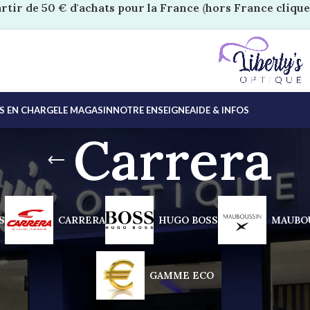
artir de 50 € d'achats pour la France
(
hors France clique
ES EN CHARGE
LE MAGASIN
NOTRE ENSEIGNE
AIDE & INFOS
Carrera
S
CARRERA
HUGO BOSS
MAUBO
GAMME ECO