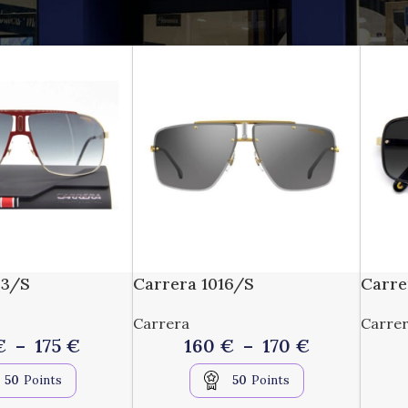
que Liberty’s
/
Solaires Adultes
/
Carrera
43/S
Carrera 1016/S
Carre
Carrera
Carre
€
–
175
€
160
€
–
170
€
50
Points
50
Points