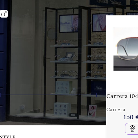
GENRE
Accueil
/
Bouti
Homme
16
AGE
Adulte
16
PRIX
Carrera 10
Carrera
Prix :
120 €
—
280 €
FILTRER
150
STYLE