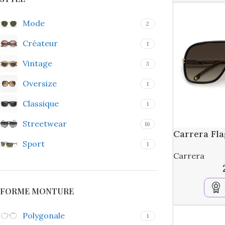
Mode
2
Créateur
1
Vintage
3
Oversize
1
Classique
1
Streetwear
16
Carrera Fla
Sport
1
Carrera
FORME MONTURE
Polygonale
1